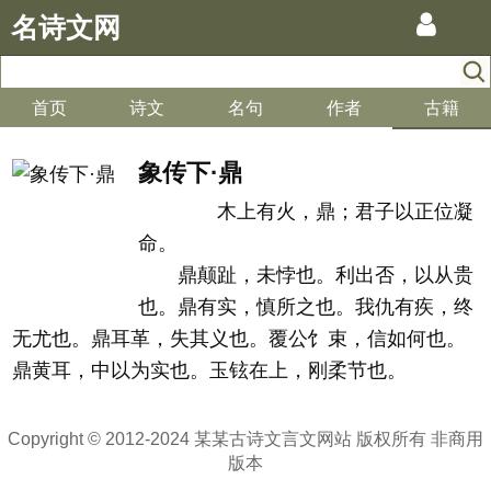
名诗文网
首页
诗文
名句
作者
古籍
象传下·鼎
木上有火，鼎；君子以正位凝
命。
鼎颠趾，未悖也。利出否，以从贵
也。鼎有实，慎所之也。我仇有疾，终
无尤也。鼎耳革，失其义也。覆公饣束，信如何也。
鼎黄耳，中以为实也。玉铉在上，刚柔节也。
Copyright © 2012-2024 某某古诗文言文网站 版权所有 非商用
版本