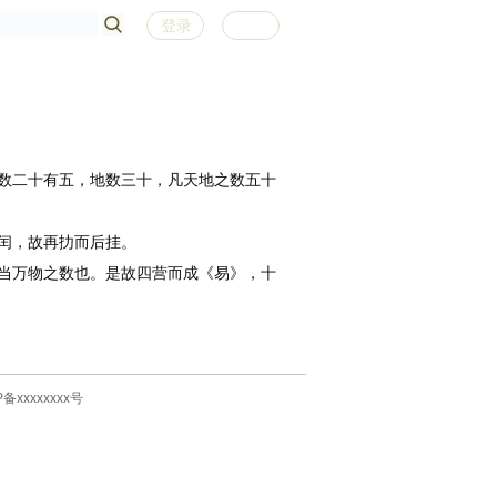
登录
注册
数二十有五，地数三十，凡天地之数五十
闰，故再扐而后挂。
当万物之数也。是故四营而成《易》，十
P备xxxxxxxx号