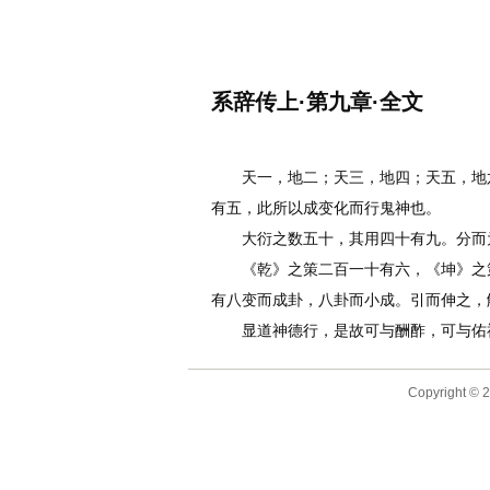
名诗文网
首页
诗文
名句
系辞传上·第九章·全文
作者：
李白
天一，地二；天三，地四；天五，地六
有五，此所以成变化而行鬼神也。
大衍之数五十，其用四十有九。分而为
《乾》之策二百一十有六，《坤》之策
有八变而成卦，八卦而小成。引而伸之，
显道神德行，是故可与酬酢，可与佑神
Copyright