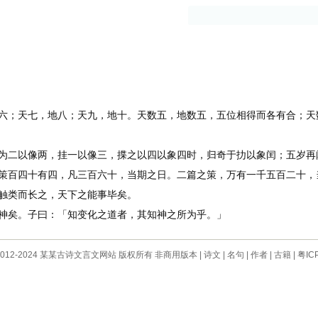
古籍
作者
；天七，地八；天九，地十。天数五，地数五，五位相得而各有合；天
二以像两，挂一以像三，揲之以四以象四时，归奇于扐以象闰；五岁再
百四十有四，凡三百六十，当期之日。二篇之策，万有一千五百二十，
触类而长之，天下之能事毕矣。
矣。子曰：「知变化之道者，其知神之所为乎。」
 © 2012-2024 某某古诗文言文网站 版权所有 非商用版本 |
诗文
|
名句
|
作者
|
古籍
|
粤IC