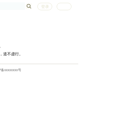
登录
注册
。
，道不虚行。
P备xxxxxxxx号