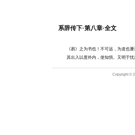
名诗文网
首页
诗文
名句
系辞传下·第八章·全文
作者：
李白
《易》之为书也！不可远，为道也屡迁
其出入以度外内，使知惧。又明于忧患
Copyright