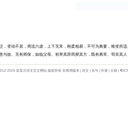
古籍
作者
，变动不居，周流六虚，上下无常，刚柔相易，不可为典要，唯变所适
与故。无有师保，如临父母。初率其辞而揆其方，既有典常。苟非其人
 © 2012-2024 某某古诗文言文网站 版权所有 非商用版本 |
诗文
|
名句
|
作者
|
古籍
|
粤IC