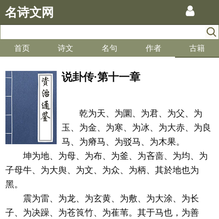
名诗文网
首页
诗文
名句
作者
古籍
说卦传·第十一章
乾为天、为圜、为君、为父、为
玉、为金、为寒、为冰、为大赤、为良
马、为瘠马、为驳马、为木果。
坤为地、为母、为布、为釜、为吝啬、为均、为
子母牛、为大舆、为文、为众、为柄、其於地也为
黑。
震为雷、为龙、为玄黄、为敷、为大涂、为长
子、为决躁、为苍筤竹、为萑苇。其于马也，为善