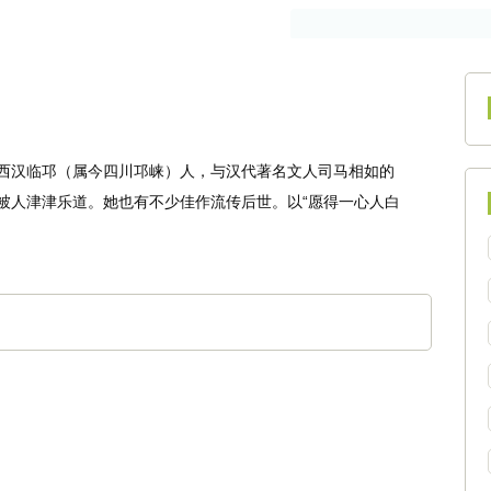
作者
古籍
西汉临邛（属今四川邛崃）人，与汉代著名文人司马相如的
被人津津乐道。她也有不少佳作流传后世。以“愿得一心人白