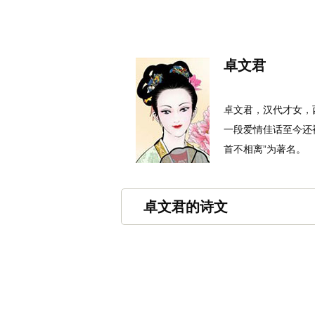
名诗文网
首页
诗文
名句
卓文君
卓文君，汉代才女，
一段爱情佳话至今还
首不相离”为著名。
卓文君的诗文