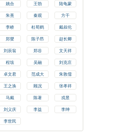
姚合
王勃
陆龟蒙
朱熹
秦观
方干
李峤
杜荀鹤
戴叔伦
郑燮
陈子昂
赵长卿
刘辰翁
郑谷
文天祥
程垓
吴融
刘克庄
卓文君
范成大
朱敦儒
王之涣
顾况
张孝祥
马戴
陈著
戎昱
刘义庆
李益
李绅
李世民