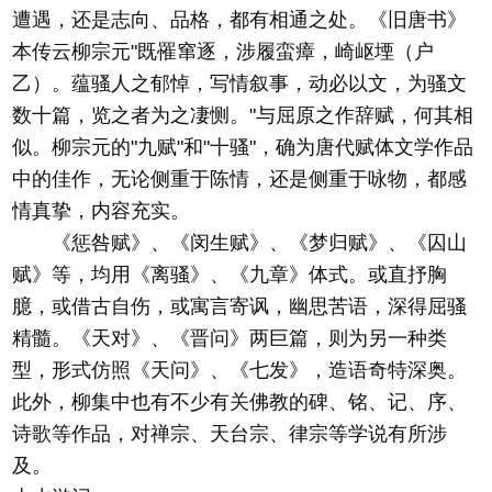
遭遇，还是志向、品格，都有相通之处。《旧唐书》
本传云柳宗元"既罹窜逐，涉履蛮瘴，崎岖堙（户
乙）。蕴骚人之郁悼，写情叙事，动必以文，为骚文
数十篇，览之者为之凄恻。"与屈原之作辞赋，何其相
似。柳宗元的"九赋"和"十骚"，确为唐代赋体文学作品
中的佳作，无论侧重于陈情，还是侧重于咏物，都感
情真挚，内容充实。
《惩咎赋》、《闵生赋》、《梦归赋》、《囚山
赋》等，均用《离骚》、《九章》体式。或直抒胸
臆，或借古自伤，或寓言寄讽，幽思苦语，深得屈骚
精髓。《天对》、《晋问》两巨篇，则为另一种类
型，形式仿照《天问》、《七发》，造语奇特深奥。
此外，柳集中也有不少有关佛教的碑、铭、记、序、
诗歌等作品，对禅宗、天台宗、律宗等学说有所涉
及。