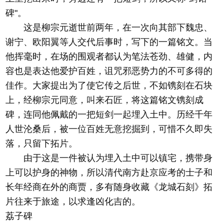
碑"。
这是柳宗元逝世前两年，在一次向其部下魏忠、
谢宁、欧阳翼等人交代后事时，写下的一篇铭文。当
他挥毫时，在场的围观者都认为笔法苍劲、雄健，内
容也是表达他爱护百姓，诅咒邪恶势力的不可多得的
佳作。大家提出为了使它传之后世，不如镌刻在石块
上，经柳宗元同意，叫来石匠，将这篇铭文镌刻成
碑，连同他佩戴的一把短剑一起埋入土中。历经千年
人世沦桑后，被一位百姓无意挖掘到，可惜不久即失
落，只留下拓片。
由于这是一件被认为埋入土中可以镇宅，携带身
上可以护身的神物，所以清代南方赴京应考的士子和
长年经商在外的商贾，多有随身收藏《龙城石刻》拓
片往来于旅途，以求逢凶化吉的。
荔子碑