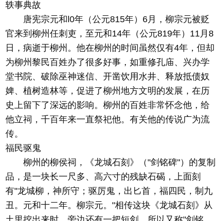
轶事典故
唐宪宗元和l0年（公元815年）6月，柳宗元被贬
官来到柳州任刺吏，至元和14年（公元819年）11月8
日，病逝于柳州。他在柳州的时间虽然仅有4年，但却
为柳州黎民百姓办了很多好事，如重修孔庙、兴办学
堂书院、破除巫神迷信、开凿饮用水井、释放抵债奴
婢、植树造林等，促进了柳州地方文明的发展，在历
史上留下了深远的影响。柳州的百姓非常怀念他，给
他立祠，千百年来一直祭祀他。有关他的传说广为流
传。
福民驱鬼
柳州的柳侯祠，《龙城石刻》（"剑铭碑"）的复制
品，是一块长一尺多、高六寸的残缺石碣，上面刻
有"龙城柳，神所守；驱厉鬼，出匕首，福四民，制九
丑。元和十二年。柳宗元。"相传这块《龙城石刻》从
土里挖出来时，旁边还有一把短剑，所以又称"剑铭