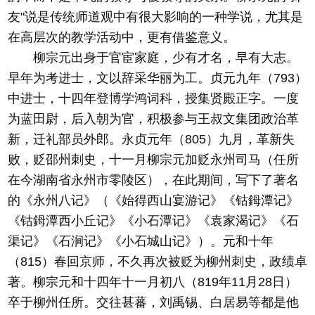
友"说是传统师道观中有很大影响的一种学说，尤其是
在高层次的教学活动中，更有借鉴意义。
柳宗元出身于官宦家庭，少有才名，早有大志。
早年为考进士，文以辞采华丽为工。贞元九年（793）
中进士，十四年登博学鸿词科，授集贤殿正字。一度
为蓝田尉，后入朝为官，积极参与王叔文集团政治革
新，迁礼部员外郎。永贞元年（805）九月，革新失
败，贬邵州刺史，十一月柳宗元加贬永州司马（任所
在今湖南省永州市零陵区），在此期间，写下了著名
的《永州八记》（《始得西山宴游记》《钴鉧潭记》
《钴鉧潭西小丘记》《小石潭记》《袁家渴记》《石
渠记》《石涧记》《小石城山记》）。元和十年
（815）春回京师，不久再次被贬为柳州刺史，政绩卓
著。柳宗元和十四年十一月初八（819年11月28日）
卒于柳州任所。交往甚蕃，刘禹锡、白居易等都是他