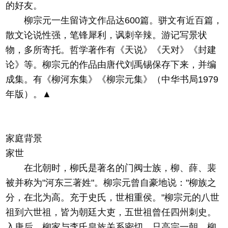
的好友。
柳宗元一生留诗文作品达600篇。骈文有近百篇，
散文论说性强，笔锋犀利，讽刺辛辣。游记写景状
物，多所寄托。哲学著作有《天说》《天对》《封建
论》等。柳宗元的作品由唐代刘禹锡保存下来，并编
成集。有《柳河东集》《柳宗元集》（中华书局1979
年版）。▲
家庭背景
家世
在北朝时，柳氏是著名的门阀士族，柳、薛、裴
被并称为"河东三著姓"。柳宗元曾自豪地说："柳族之
分，在北为高。充于史氏，世相重侯。"柳宗元的八世
祖到六世祖，皆为朝廷大吏，五世祖曾任四州刺史。
入唐后，柳家与李氏皇族关系密切，只高宗一朝，柳