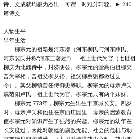
诗、文成就均极为杰出，可谓一时难分轩轾。► 246
篇诗文
人物生平
早年生活
柳宗元的祖籍是河东郡（河东柳氏与河东薛氏、
河东裴氏并称"河东三著姓"），祖上世代为官（七世祖
柳庆为北魏侍中，封济阴公。柳宗元的堂高伯祖柳奭
曾为宰相，曾祖父柳从裕、祖父柳察躬都做过县
令）。其父柳镇曾任侍御史等职。柳宗元的母亲卢氏
属范阳卢氏，祖上世代为官。柳宗元只有两个妹妹。
柳宗元 773年，柳宗元生出生于京城长安。四岁
时，母亲卢氏和他住在京西庄园里，母亲的启蒙教育
使柳宗元对知识产生了强烈的兴趣。柳宗元的幼年在
长安度过，因此对朝廷的腐败无能、社会的危机与动