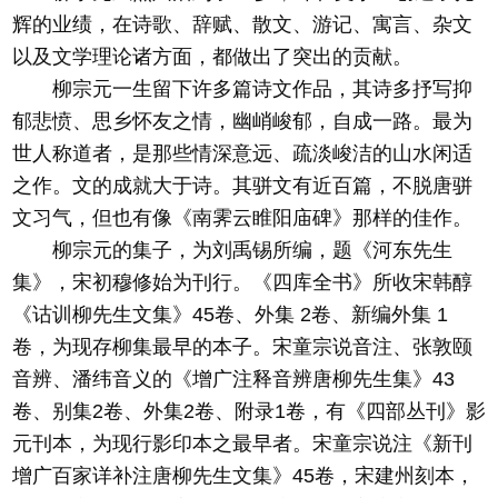
辉的业绩，在诗歌、辞赋、散文、游记、寓言、杂文
以及文学理论诸方面，都做出了突出的贡献。
柳宗元一生留下许多篇诗文作品，其诗多抒写抑
郁悲愤、思乡怀友之情，幽峭峻郁，自成一路。最为
世人称道者，是那些情深意远、疏淡峻洁的山水闲适
之作。文的成就大于诗。其骈文有近百篇，不脱唐骈
文习气，但也有像《南霁云睢阳庙碑》那样的佳作。
柳宗元的集子，为刘禹锡所编，题《河东先生
集》，宋初穆修始为刊行。《四库全书》所收宋韩醇
《诂训柳先生文集》45卷、外集 2卷、新编外集 1
卷，为现存柳集最早的本子。宋童宗说音注、张敦颐
音辨、潘纬音义的《增广注释音辨唐柳先生集》43
卷、别集2卷、外集2卷、附录1卷，有《四部丛刊》影
元刊本，为现行影印本之最早者。宋童宗说注《新刊
增广百家详补注唐柳先生文集》45卷，宋建州刻本，