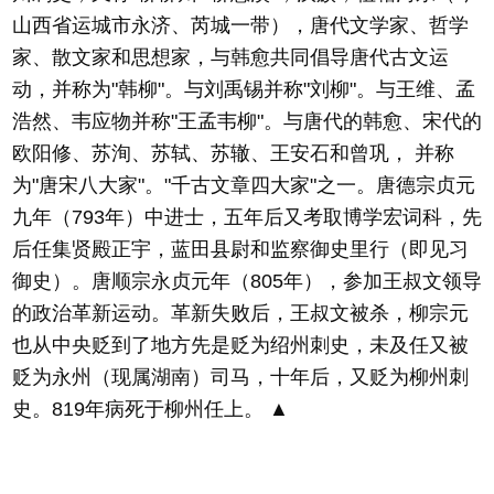
山西省运城市永济、芮城一带），唐代文学家、哲学
家、散文家和思想家，与韩愈共同倡导唐代古文运
动，并称为"韩柳"。与刘禹锡并称"刘柳"。与王维、孟
浩然、韦应物并称"王孟韦柳"。与唐代的韩愈、宋代的
欧阳修、苏洵、苏轼、苏辙、王安石和曾巩， 并称
为"唐宋八大家"。"千古文章四大家"之一。唐德宗贞元
九年（793年）中进士，五年后又考取博学宏词科，先
后任集贤殿正宇，蓝田县尉和监察御史里行（即见习
御史）。唐顺宗永贞元年（805年），参加王叔文领导
的政治革新运动。革新失败后，王叔文被杀，柳宗元
也从中央贬到了地方先是贬为绍州刺史，未及任又被
贬为永州（现属湖南）司马，十年后，又贬为柳州刺
史。819年病死于柳州任上。 ▲