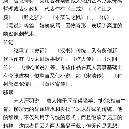
新，造意奇特，善用各种动物拟人化的艺术形象寄寓
哲理或表达政见。代表作有《三戒》（《临江之
麋》、《黔之驴》、《永某氏之鼠》）、《传》、
《罴说》等篇。嬉笑怒骂，因物肖形，表现了高度的
幽默讽刺艺术。
传记
继承了《史记》、《汉书》传统，又有所创新。
代表作有《段太尉逸事状》、《梓人传》、《河间
传》、《捕蛇者说》等。有些作品在真人真事基础上
有夸张虚构，似寓言又似小说。如《宋清传》、《种
树郭橐驼传》、《童区寄传》。
骚赋
宋人严羽说："唐人惟子厚深得骚学。"此论相当中
肯。柳宗元的辞赋继承和发扬了屈原辞赋的传统。他
的辞赋，不仅利用了传统的形式，而且继承了屈原的
精神。这或者是因为两人虽隔千载，但无论是思想、