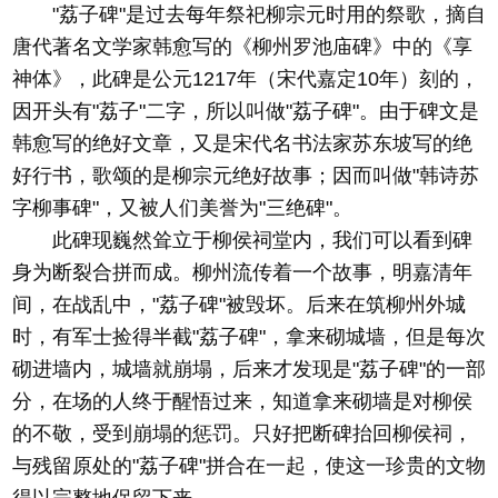
"荔子碑"是过去每年祭祀柳宗元时用的祭歌，摘自
唐代著名文学家韩愈写的《柳州罗池庙碑》中的《享
神体》，此碑是公元1217年（宋代嘉定10年）刻的，
因开头有"荔子"二字，所以叫做"荔子碑"。由于碑文是
韩愈写的绝好文章，又是宋代名书法家苏东坡写的绝
好行书，歌颂的是柳宗元绝好故事；因而叫做"韩诗苏
字柳事碑"，又被人们美誉为"三绝碑"。
此碑现巍然耸立于柳侯祠堂内，我们可以看到碑
身为断裂合拼而成。柳州流传着一个故事，明嘉清年
间，在战乱中，"荔子碑"被毁坏。后来在筑柳州外城
时，有军士捡得半截"荔子碑"，拿来砌城墙，但是每次
砌进墙内，城墙就崩塌，后来才发现是"荔子碑"的一部
分，在场的人终于醒悟过来，知道拿来砌墙是对柳侯
的不敬，受到崩塌的惩罚。只好把断碑抬回柳侯祠，
与残留原处的"荔子碑"拼合在一起，使这一珍贵的文物