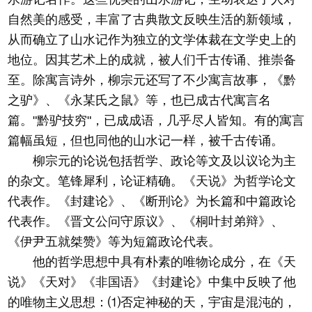
自然美的感受，丰富了古典散文反映生活的新领域，
从而确立了山水记作为独立的文学体裁在文学史上的
地位。因其艺术上的成就，被人们千古传诵、推崇备
至。除寓言诗外，柳宗元还写了不少寓言故事，《黔
之驴》、《永某氏之鼠》等，也已成古代寓言名
篇。"黔驴技穷"，已成成语，几乎尽人皆知。有的寓言
篇幅虽短，但也同他的山水记一样，被千古传诵。
柳宗元的论说包括哲学、政论等文及以议论为主
的杂文。笔锋犀利，论证精确。《天说》为哲学论文
代表作。《封建论》、《断刑论》为长篇和中篇政论
代表作。《晋文公问守原议》、《桐叶封弟辩》、
《伊尹五就桀赞》等为短篇政论代表。
他的哲学思想中具有朴素的唯物论成分，在《天
说》《天对》《非国语》《封建论》中集中反映了他
的唯物主义思想：⑴否定神秘的天，宇宙是混沌的，