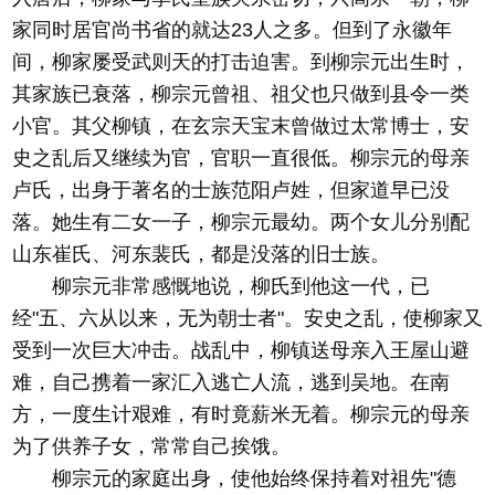
家同时居官尚书省的就达23人之多。但到了永徽年
间，柳家屡受武则天的打击迫害。到柳宗元出生时，
其家族已衰落，柳宗元曾祖、祖父也只做到县令一类
小官。其父柳镇，在玄宗天宝末曾做过太常博士，安
史之乱后又继续为官，官职一直很低。柳宗元的母亲
卢氏，出身于著名的士族范阳卢姓，但家道早已没
落。她生有二女一子，柳宗元最幼。两个女儿分别配
山东崔氏、河东裴氏，都是没落的旧士族。
柳宗元非常感慨地说，柳氏到他这一代，已
经"五、六从以来，无为朝士者"。安史之乱，使柳家又
受到一次巨大冲击。战乱中，柳镇送母亲入王屋山避
难，自己携着一家汇入逃亡人流，逃到吴地。在南
方，一度生计艰难，有时竟薪米无着。柳宗元的母亲
为了供养子女，常常自己挨饿。
柳宗元的家庭出身，使他始终保持着对祖先"德