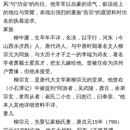
风"与"功业"的向往。他常常以自豪的语气，叙说祖上
的地位与荣耀，表现出强烈的重振"吾宗"的愿望和对功
名的执着追求。
家族
柳中庸，生卒年不详，名淡，以字行，河东（今
山西永济西）人。唐代诗人。与中唐时期著名文人柳
宗元为同族，与大历十才子之一的李端为诗友，著名
学者萧颖士爱其才，把女儿嫁给他。曾被任命为洪州
户曹掾，但他未接受。
柳宗玄，是唐代大文学家柳宗元的堂弟。他曾在
《小石潭记》中被提到"同游者，吴武陵，龚古，余弟
宗玄，隶而从者：崔氏二小生，曰恕己，曰奉壹。"他
本人其他详细资料不详。
妻儿
柳宗元，先娶弘家杨氏妻，唐贞元15年（799）