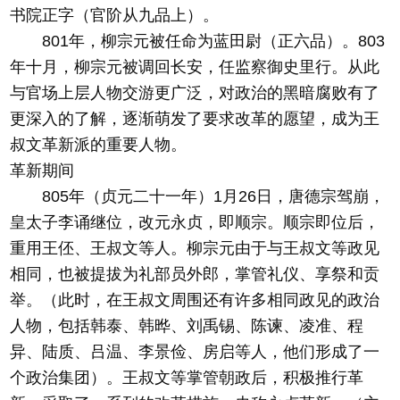
书院正字（官阶从九品上）。
801年，柳宗元被任命为蓝田尉（正六品）。803
年十月，柳宗元被调回长安，任监察御史里行。从此
与官场上层人物交游更广泛，对政治的黑暗腐败有了
更深入的了解，逐渐萌发了要求改革的愿望，成为王
叔文革新派的重要人物。
革新期间
805年（贞元二十一年）1月26日，唐德宗驾崩，
皇太子李诵继位，改元永贞，即顺宗。顺宗即位后，
重用王伾、王叔文等人。柳宗元由于与王叔文等政见
相同，也被提拔为礼部员外郎，掌管礼仪、享祭和贡
举。（此时，在王叔文周围还有许多相同政见的政治
人物，包括韩泰、韩晔、刘禹锡、陈谏、凌准、程
异、陆质、吕温、李景俭、房启等人，他们形成了一
个政治集团）。王叔文等掌管朝政后，积极推行革