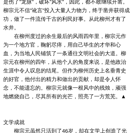
是伤了"龙脉"，破坏"风水"，因此，都不敢继续开凿。
柳宗元不信"讹言"投入大量人力物力，终于凿井获得成
功，做了一件流传千古的利民好事。从此柳州才有了
水井。
在柳州度过的余生最后的风雨四年里，柳宗元作
为一个地方官，鞠躬尽瘁，用自己毕生的才华和心
血，为当地人民铺筑了一条通往文明社会的大道。柳
宗元在柳州的四年，从他个人的角度来说，是他政治
生涯中令人叹息的结尾。但作为柳州历史上名垂青史
的好官，他付出的精力和做出的贡献，却是令人怀
念，不能遗忘的。柳宗元就像一根风中的残烛，顽强
地燃烧自己，尽其所有的光芒，照亮了一方荒芜。▲
文学成就
柳宗元虽然只活到了46岁，却在文学上创造了光