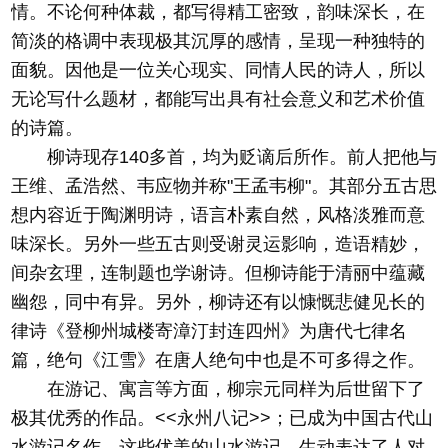
情。不论何种体裁，都写得精工密致，韵味深长，在
简淡的格调中表现极其沉厚的感情，呈现一种独特的
面貌。因他是一位关心现实、同情人民的诗人，所以
无论写什么题材，都能写出具有社会意义和艺术价值
的诗篇。
柳诗现存140多首，均为贬谪后所作。前人把他与
王维、孟浩然、韦应物并称"王孟韦柳"。其部分五古思
想内容近于陶渊明诗，语言朴素自然，风格淡雅而意
味深长。另外一些五古则受谢灵运影响，造语精妙，
间杂玄理，连制题也学谢诗。但柳诗能于清丽中蕴藏
幽怨，同中有异。另外，柳诗还有以慷慨悲健见长的
律诗《登柳州城楼寄漳汀封连四州》为唐代七律名
篇，绝句《江雪》在唐人绝句中也是不可多得之作。
在游记、寓言等方面，柳宗元同样为后世留下了
极其优秀的作品。<<永州八记>>；已成为中国古代山
水游记名作。这些优美的山水游记，生动表达了人对