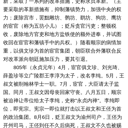
新，采取了一系列的改革措施，史称永贞革新。（主
要采取的革新措施有，抑制藩镇势力，加强中央的权
力；废除宫市，罢黜雕坊、鹘坊、鹞坊、狗坊、鹰坊
的宦官（称为五坊小儿）；贬斥贪官污吏；整顿税
收，废除地方官吏和地方盐铁使的额外进奉，并试图
收回在宦官和藩镇手中的兵权。）随着顺宗的病情加
重，以俱文珍为首的宦官集团，朝臣联合外藩联合反
对改革派向朝廷施加压力，要其引退。
805年（永贞元年）4月，宦官俱文珍、刘光琦、
薛盈珍等立广陵郡王李淳为太子，改名李纯。5月，王
叔文被削翰林学士一职。7月，宦官，大臣请太子监
国。同月，王叔文因母丧回家守丧。八月五日，顺宗
被迫禅让帝位给太子李纯，史称"永贞内禅"。李纯即
位，即宪宗。宪宗一即位就打击以王叔文和王伾为首
的政治集团。8月6日，贬王叔文为渝州司户，王伾为
开州司马，王伾到任不久后病死，王叔文不久也被赐