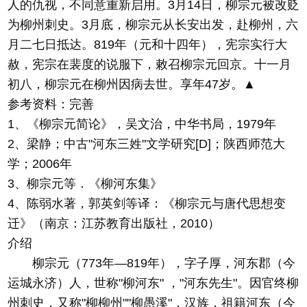
人的仇视，不同意重新启用。3月14日，柳宗元被改贬
为柳州刺史。3月底，柳宗元从长安出发，赴柳州，六
月二七日抵达。819年（元和十四年），宪宗实行大
赦，宪宗在裴度的说服下，敕召柳宗元回京。十一月
初八，柳宗元在柳州因病去世。享年47岁。▲
参考资料：完善
1、《柳宗元简论》，吴文治，中华书局，1979年
2、梁静；中古"河东三姓"文学研究[D]；陕西师范大
学；2006年
3、柳宗元等．《柳河东集》
4、陈弱水著，郭英剑等译：《柳宗元与唐代思想变
迁》（南京：江苏教育出版社，2010）
介绍
柳宗元（773年—819年），字子厚，河东郡（今
运城永济）人，世称"柳河东" ，"河东先生"。因官终柳
州刺史，又称"柳柳州""柳愚溪"，汉族，祖籍河东（今