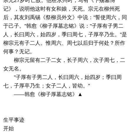
宗元27岁时亡故。他在永州时，写有《下殇墓博
记》，说明他这时有女和娘，夭死。宗元在柳州死
后，其友刘禹锡《祭柳员外文》中说："誓使周六，同
于己子。"韩愈《柳子厚墓志铭》说："子厚有子男二
人，长曰周六，始四岁，季曰周七，子厚卒乃生。"是
柳宗元有子二人。惟周六、周七以后归于何处？所作
何事？无记。
柳宗元留有二子二女，长子周六，次子周七，二
女无名。
"子厚有子男二人，长曰周六，始四岁；季曰周
七，子厚卒乃生；女子二人，皆幼。"
——韩愈《柳子厚墓志铭》▲
生平事迹
开始