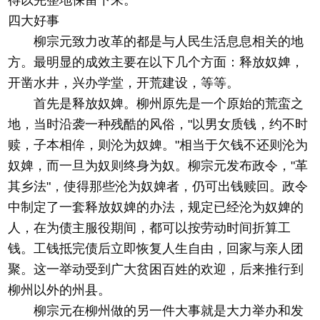
得以完整地保留下来。
四大好事
柳宗元致力改革的都是与人民生活息息相关的地
方。最明显的成效主要在以下几个方面：释放奴婢，
开凿水井，兴办学堂，开荒建设，等等。
首先是释放奴婢。柳州原先是一个原始的荒蛮之
地，当时沿袭一种残酷的风俗，"以男女质钱，约不时
赎，子本相侔，则沦为奴婢。"相当于欠钱不还则沦为
奴婢，而一旦为奴则终身为奴。柳宗元发布政令，"革
其乡法"，使得那些沦为奴婢者，仍可出钱赎回。政令
中制定了一套释放奴婢的办法，规定已经沦为奴婢的
人，在为债主服役期间，都可以按劳动时间折算工
钱。工钱抵完债后立即恢复人生自由，回家与亲人团
聚。这一举动受到广大贫困百姓的欢迎，后来推行到
柳州以外的州县。
柳宗元在柳州做的另一件大事就是大力举办和发