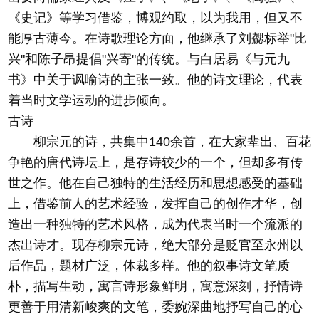
《史记》等学习借鉴，博观约取，以为我用，但又不
能厚古薄今。在诗歌理论方面，他继承了刘勰标举"比
兴"和陈子昂提倡"兴寄"的传统。与白居易《与元九
书》中关于讽喻诗的主张一致。他的诗文理论，代表
着当时文学运动的进步倾向。
古诗
柳宗元的诗，共集中140余首，在大家辈出、百花
争艳的唐代诗坛上，是存诗较少的一个，但却多有传
世之作。他在自己独特的生活经历和思想感受的基础
上，借鉴前人的艺术经验，发挥自己的创作才华，创
造出一种独特的艺术风格，成为代表当时一个流派的
杰出诗才。现存柳宗元诗，绝大部分是贬官至永州以
后作品，题材广泛，体裁多样。他的叙事诗文笔质
朴，描写生动，寓言诗形象鲜明，寓意深刻，抒情诗
更善于用清新峻爽的文笔，委婉深曲地抒写自己的心