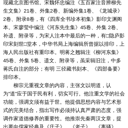
现藏北京图书馆。宋魏怀忠编注《五百家注音辨柳先
生文集》21卷、外集2卷、新编外集1卷、《龙城录》
2卷、附录8卷，有《四库全书珍本初集》影印文渊阁
本。宋廖莹中编注《河东先生集》45卷、外集 2卷、
补遗、附录等，为宋人注本中最后的一种，有□隐庐影
印宋刻世□堂本，中华书局上海编辑所曾据以排印，上
海人民出版社有重印本。明蒋之翘辑注《柳河东集》
45卷、外集 5卷、遗文、附录等，虽采辑旧注，中多
蒋氏自注的部分；有明 三径藏书刻本、《四部备要》
排印本。
柳宗元重视文章的内容，主张文以明道，认
为"道"应于国于民有利，切实可行。他注重文学的社会
功能，强调文须有益于世。他提倡思想内容与艺术形
式的完美结合，指出写作必须持认真严肃的态度，强
调作家道德修养的重要性。他推崇先秦两汉文章，提
出要向儒家经典及《庄子》、《老子》、《离骚》、