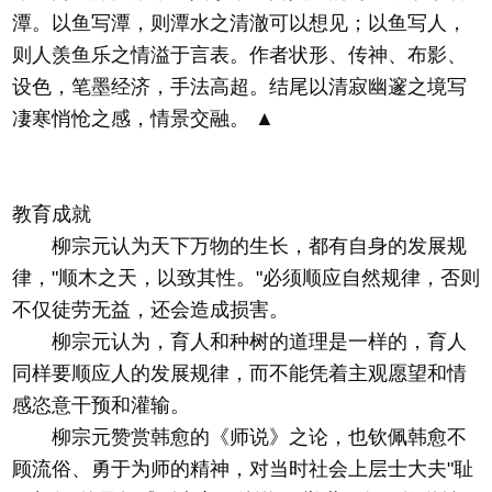
潭。以鱼写潭，则潭水之清澈可以想见；以鱼写人，
则人羡鱼乐之情溢于言表。作者状形、传神、布影、
设色，笔墨经济，手法高超。结尾以清寂幽邃之境写
凄寒悄怆之感，情景交融。 ▲
教育成就
柳宗元认为天下万物的生长，都有自身的发展规
律，"顺木之天，以致其性。"必须顺应自然规律，否则
不仅徒劳无益，还会造成损害。
柳宗元认为，育人和种树的道理是一样的，育人
同样要顺应人的发展规律，而不能凭着主观愿望和情
感恣意干预和灌输。
柳宗元赞赏韩愈的《师说》之论，也钦佩韩愈不
顾流俗、勇于为师的精神，对当时社会上层士大夫"耻