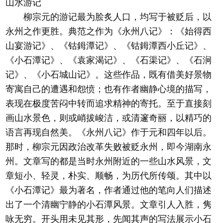
山水游记
柳宗元的游记最为脍炙人口，均写于被贬后，以
永州之作更胜。典范之作为《永州八记》：《始得西
山宴游记》、《钴鉧潭记》、《钴鉧潭西小丘记》、
《小石潭记》、《袁家渴记》、《石渠记》、《石涧
记》、《小石城山记》。这些作品，既有借美好景物
寄寓自己的遭遇和怨愤；也有作者幽静心境的描写，
表现在极度苦闷中转而追求精神的寄托。至于直接刻
画山水景色，则或峭拔峻洁，或清邃奇丽，以精巧的
语言再现自然美。《永州八记》作于元和四年以后。
那时，柳宗元因政治改革失败被贬永州，即今湖南永
州。文章写的都是当时永州附近的一些山水风景，文
章短小、轻灵，朴实、顺畅，为历代所传颂。其中以
《小石潭记》最为著名，作者通过他的笔向人们描述
出了一个清幽宁静的小石潭风景。文章引人入胜，隽
咏无穷。开头用未见其形，先闻其声的写法展示小石