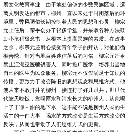
展文化教育事业。由于地处偏僻的少数民族区域，远
离文明发达的都市，柳州一直以来处于封闭落后的环
境里，弊风陋俗长期控制着人民的思想和心灵。柳宗
元上任后，亲手创办了很多学堂，并采取各种方法鼓
励小孩积极念书，从根本上提高民族的素质。在政事
之余，柳宗元还耐心接受青年学子的拜访，对他们循
循善诱。针对当地百姓迷信落后的习俗，柳宗元严令
禁止江湖巫医骗钱害人。同时推广医学，培养出当地
自己的医生为民众服务。柳宗元不仅仅满足于知识的
传播，更致力于改变陈旧的思想观念和思维方式。他
使从来不敢打井的柳州，接连打了好几眼井，世世代
代靠天吃饭，靠喝雨水和河水长大的柳州人，从此喝
上了干净甘甜的地下水，这不能不说是柳州人民的生
活中的一件大事。喝水的方式改变是生活方式改变的
反映，从而也带动了人们思维方式的更新。