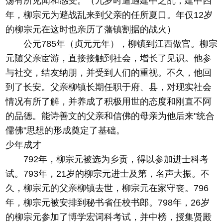
荡有所见闻和感受。（九岁时遭遇建中之乱，建中四
年，柳宗元为避战乱来到父亲的任所夏口。年仅12岁
的柳宗元在这时也亲历了藩镇割据的战火）
公元785年（贞元元年），柳镇到江西做官。柳宗
元随父亲宦游，直接接触到社会，增长了见识。他参
与社交，结友纳朋，并受到人们的重视。不久，他回
到了长安。父亲柳镇长期任职于府、县，对现实社会
情况有所了解，并养成了积极用世的态度和刚直不阿
的品德。能诗善文的父亲和信佛的母亲为他后来"统合
儒佛"思想的形成奠定了基础。
少年成才
792年，柳宗元被选为乡贡，得以参加进士科考
试。793年，21岁的柳宗元进士及第，名声大振。不
久，柳宗元的父亲柳镇去世，柳宗元在家守丧。796
年，柳宗元被安排到秘书省任校书郎。798年，26岁
的柳宗元参加了博学宏词科考试，并中榜，授集贤殿