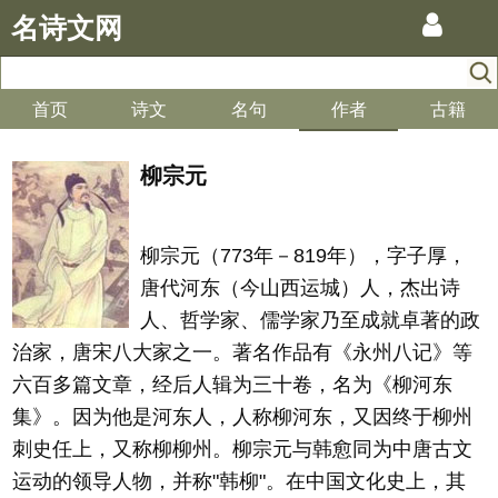
名诗文网
首页
诗文
名句
作者
古籍
柳宗元
柳宗元（773年－819年），字子厚，
唐代河东（今山西运城）人，杰出诗
人、哲学家、儒学家乃至成就卓著的政
治家，唐宋八大家之一。著名作品有《永州八记》等
六百多篇文章，经后人辑为三十卷，名为《柳河东
集》。因为他是河东人，人称柳河东，又因终于柳州
刺史任上，又称柳柳州。柳宗元与韩愈同为中唐古文
运动的领导人物，并称"韩柳"。在中国文化史上，其