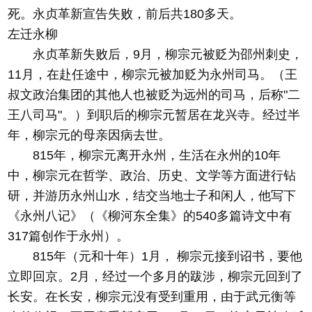
死。永贞革新宣告失败，前后共180多天。
左迁永柳
永贞革新失败后，9月，柳宗元被贬为邵州刺史，
11月，在赴任途中，柳宗元被加贬为永州司马。（王
叔文政治集团的其他人也被贬为远州的司马，后称"二
王八司马"。）到职后的柳宗元暂居在龙兴寺。经过半
年，柳宗元的母亲因病去世。
815年，柳宗元离开永州，生活在永州的10年
中，柳宗元在哲学、政治、历史、文学等方面进行钻
研，并游历永州山水，结交当地士子和闲人，他写下
《永州八记》（《柳河东全集》的540多篇诗文中有
317篇创作于永州）。
815年（元和十年）1月， 柳宗元接到诏书，要他
立即回京。2月，经过一个多月的跋涉，柳宗元回到了
长安。在长安，柳宗元没有受到重用，由于武元衡等