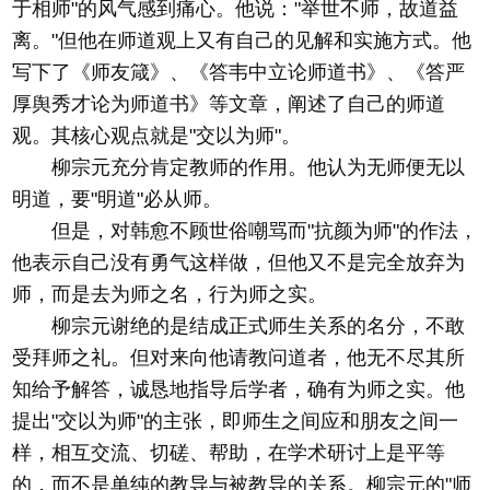
于相师"的风气感到痛心。他说："举世不师，故道益
离。"但他在师道观上又有自己的见解和实施方式。他
写下了《师友箴》、《答韦中立论师道书》、《答严
厚舆秀才论为师道书》等文章，阐述了自己的师道
观。其核心观点就是"交以为师"。
柳宗元充分肯定教师的作用。他认为无师便无以
明道，要"明道"必从师。
但是，对韩愈不顾世俗嘲骂而"抗颜为师"的作法，
他表示自己没有勇气这样做，但他又不是完全放弃为
师，而是去为师之名，行为师之实。
柳宗元谢绝的是结成正式师生关系的名分，不敢
受拜师之礼。但对来向他请教问道者，他无不尽其所
知给予解答，诚恳地指导后学者，确有为师之实。他
提出"交以为师"的主张，即师生之间应和朋友之间一
样，相互交流、切磋、帮助，在学术研讨上是平等
的，而不是单纯的教导与被教导的关系。柳宗元的"师