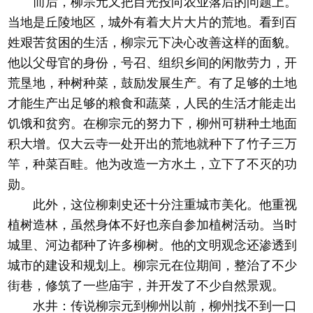
而后，柳宗元又把目光投向农业落后的问题上。
当地是丘陵地区，城外有着大片大片的荒地。看到百
姓艰苦贫困的生活，柳宗元下决心改善这样的面貌。
他以父母官的身份，号召、组织乡间的闲散劳力，开
荒垦地，种树种菜，鼓励发展生产。有了足够的土地
才能生产出足够的粮食和蔬菜，人民的生活才能走出
饥饿和贫穷。在柳宗元的努力下，柳州可耕种土地面
积大增。仅大云寺一处开出的荒地就种下了竹子三万
竿，种菜百畦。他为改造一方水土，立下了不灭的功
勋。
此外，这位柳刺史还十分注重城市美化。他重视
植树造林，虽然身体不好也亲自参加植树活动。当时
城里、河边都种了许多柳树。他的文明观念还渗透到
城市的建设和规划上。柳宗元在位期间，整治了不少
街巷，修筑了一些庙宇，并开发了不少自然景观。
水井：传说柳宗元到柳州以前，柳州找不到一口