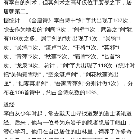
有李白的剑术，但其剑术之高却仅位于裴旻之下，居
唐朝第二。
据统计，《全唐诗》李白诗中"剑"字共出现了107次，
除去作为地名的"剑阁"3次，"剑壁"1次，武器之"剑"犹
有103次之多。属于剑的"铗"出现了1次、"吴钩"1
次、"吴鸿"1次、"湛卢"1次、"干将"1次、"莫邪"1
次、"青萍"2次、"秋莲"2次、"霜雪"2次、"匕首"3
次、"龙泉"4次。总计，"剑"字共出现了118次（统计时
把"吴钩霜雪明"，"空余湛卢剑"，"剑花秋莲光出
匣"，"拙妻莫邪剑"，"吾家青萍剑"分别计做1次），分
布在106首诗中，约占全诗总数的10%。
道经
李白从少年时起，常去戴天山寻找道观的道士谈论道
经。后来，他与一位号为东岩子的隐者隐居于岷山，
潜心学习。他们在自己居住的山林里，饲养了许多奇