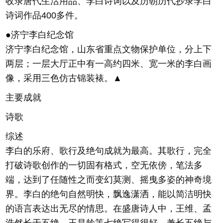
收录唐代生活用品、李白诗词以及历朝历代抄录李白
诗词作品400多件。
●济宁李白纪念馆
济宁李白纪念馆，山东省重点文物保护单位，分上下
两层；一层大厅正中有一高约四米、宽一米的李白画
像，采用三色仿古锦装裱。▲
主要成就
诗歌
综述
李白的乐府、歌行及绝句成就为最高。其歌行，完全
打破诗歌创作的一切固有格式，空无依傍，笔法多
端，达到了任随性之而变幻莫测、摇曳多姿的神奇境
界。李白的绝句自然明快，飘逸潇洒，能以简洁明快
的语言表达出无尽的情思。在盛唐诗人中，王维、孟