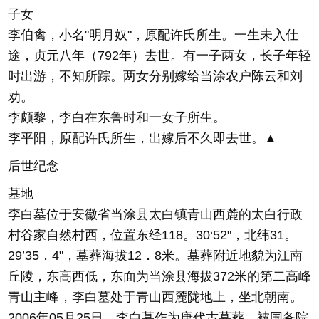
子女
李伯禽，小名"明月奴"，原配许氏所生。一生未入仕
途，贞元八年（792年）去世。有一子两女，长子年轻
时出游，不知所踪。两女分别嫁给当涂农户陈云和刘
劝。
李颇黎，李白在东鲁时和一女子所生。
李平阳，原配许氏所生，出嫁后不久即去世。▲
后世纪念
墓地
李白墓位于安徽省当涂县太白镇青山西麓的太白行政
村谷家自然村西，位置东经118。30‘52"，北纬31。
29’35．4"，墓葬海拔12．8米。墓葬附近地貌为江南
丘陵，东高西低，东面为当涂县海拔372米的第二高峰
青山主峰，李白墓处于青山西麓陇地上，坐北朝南。
2006年05月25日，李白墓作为唐代古墓葬，被国务院