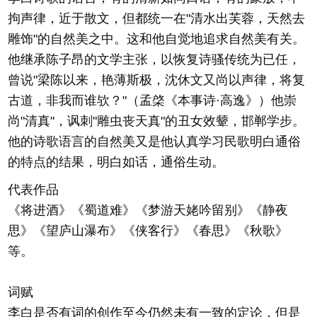
拘声律，近于散文，但都统一在"清水出芙蓉，天然去
雕饰"的自然美之中。这和他自觉地追求自然美有关。
他继承陈子昂的文学主张，以恢复诗骚传统为已任，
曾说"梁陈以来，艳薄斯极，沈休文又尚以声律，将复
古道，非我而谁欤？"（孟棨《本事诗·高逸》）他崇
尚"清真"，讽刺"雕虫丧天真"的丑女效颦，邯郸学步。
他的诗歌语言的自然美又是他认真学习民歌明白通俗
的特点的结果，明白如话，通俗生动。
代表作品
《将进酒》《蜀道难》《梦游天姥吟留别》《静夜
思》《望庐山瀑布》《侠客行》《春思》《秋歌》
等。
词赋
李白是否有词的创作至今仍然未有一致的定论，但是