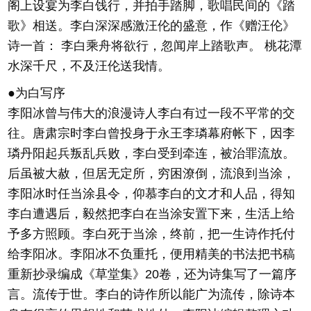
阁上设宴为李白饯行，并拍手踏脚，歌唱民间的《踏
歌》相送。李白深深感激汪伦的盛意，作《赠汪伦》
诗一首： 李白乘舟将欲行，忽闻岸上踏歌声。 桃花潭
水深千尺，不及汪伦送我情。
●为白写序
李阳冰曾与伟大的浪漫诗人李白有过一段不平常的交
往。唐肃宗时李白曾投身于永王李璘幕府帐下，因李
璘丹阳起兵叛乱兵败，李白受到牵连，被治罪流放。
后虽被大赦，但居无定所，穷困潦倒，流浪到当涂，
李阳冰时任当涂县令，仰慕李白的文才和人品，得知
李白遭遇后，毅然把李白在当涂安置下来，生活上给
予多方照顾。李白死于当涂，终前，把一生诗作托付
给李阳冰。李阳冰不负重托，便用精美的书法把书稿
重新抄录编成《草堂集》20卷，还为诗集写了一篇序
言。流传于世。李白的诗作所以能广为流传，除诗本