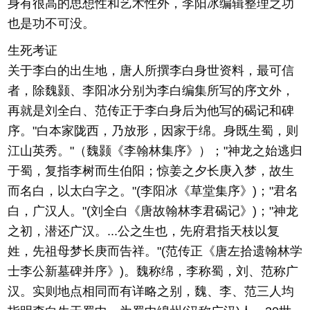
身有很高的思想性和艺术性外，李阳冰编辑整理之功
也是功不可没。
生死考证
关于李白的出生地，唐人所撰李白身世资料，最可信
者，除魏颢、李阳冰分别为李白编集所写的序文外，
再就是刘全白、范传正于李白身后为他写的碣记和碑
序。"白本家陇西，乃放形，因家于绵。身既生蜀，则
江山英秀。"（魏颢《李翰林集序》）；"神龙之始逃归
于蜀，复指李树而生伯阳；惊姜之夕长庚入梦，故生
而名白，以太白字之。"(李阳冰《草堂集序》)；"君名
白，广汉人。"(刘全白《唐故翰林李君碣记》)；"神龙
之初，潜还广汉。...公之生也，先府君指天枝以复
姓，先祖母梦长庚而告祥。"(范传正《唐左拾遗翰林学
士李公新墓碑并序》)。魏称绵，李称蜀，刘、范称广
汉。实则地点相同而有详略之别，魏、李、范三人均