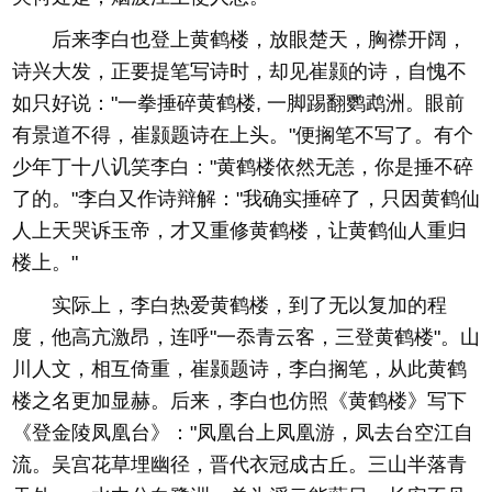
后来李白也登上黄鹤楼，放眼楚天，胸襟开阔，
诗兴大发，正要提笔写诗时，却见崔颢的诗，自愧不
如只好说："一拳捶碎黄鹤楼, 一脚踢翻鹦鹉洲。眼前
有景道不得，崔颢题诗在上头。"便搁笔不写了。有个
少年丁十八讥笑李白："黄鹤楼依然无恙，你是捶不碎
了的。"李白又作诗辩解："我确实捶碎了，只因黄鹤仙
人上天哭诉玉帝，才又重修黄鹤楼，让黄鹤仙人重归
楼上。"
实际上，李白热爱黄鹤楼，到了无以复加的程
度，他高亢激昂，连呼"一忝青云客，三登黄鹤楼"。山
川人文，相互倚重，崔颢题诗，李白搁笔，从此黄鹤
楼之名更加显赫。后来，李白也仿照《黄鹤楼》写下
《登金陵凤凰台》："凤凰台上凤凰游，凤去台空江自
流。吴宫花草埋幽径，晋代衣冠成古丘。三山半落青