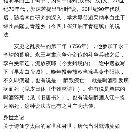
指明李白生于蜀中，为蜀中绵州(汉称广汉)人。20世
纪70年代，郭沫若提出"碎叶"说。20世纪90年代以
后，随着李白研究的深入，学术界普遍采纳李白生于
绵州昌隆县青莲乡（今四川省江油市青莲镇）的说
法。
安史之乱发生的第三年（756年），他参加了永王
李璘的幕府。永王与肃宗争夺帝位的斗争兵败之后，
李白受牵连，流放夜郎（今贵州境内），途中遇赦写
下《早发白帝城》。晚年投奔族叔当涂县令李阳冰，
不久即病逝，也有说是："醉致疾亡"，就是喝酒引发疾
病而死（见皮日休《李翰林诗》）。也有说是单纯的
喝酒猝死（见《旧唐书》）。也有说是醉酒入江中捉
月溺死，这种说法古已有之且广为流传。
身世之谜
关于诗仙李太白的家世和身世，唐代当时就讳莫如