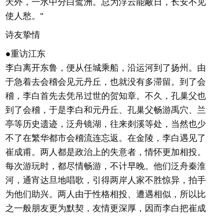
天外，一水中分白鹭洲。总为浮云能蔽日，长安不见
使人愁。"
诗友挚情
●重访江东
李白离开东鲁，便从任城乘船，沿运河到了扬州。由
于急着去会稽会见元丹丘，也就没有多滞留。到了会
稽，李白首先去凭吊过世的贺知章。不久，孔巢父也
到了会稽，于是李白和元丹丘、孔巢父畅游禹穴、兰
亭等历史遗迹，泛舟镜湖，往来剡溪等处，当然也少
不了在繁华都市会稽流连忘返。在金陵，李白遇见了
崔成甫。两人都是政治上的失意者，情怀更加相投。
每次游玩时，都尽情畅游，不计早晚。他们泛舟秦淮
河，通宵达旦地唱歌，引得两岸人家不胜惊异，拍手
为他们助兴。两人由于性格相投、遭遇相似，所以比
之一般朋友更为默契，友情更深厚，因而李白把崔成