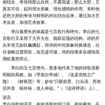
相结合，夸张得那么自然，不露痕迹；那么大胆，又
真实可信，起到突出形象、强化感情的作用。有时他
还把大胆的夸张与鲜明的对比结合起来，通过加大艺
术反差，加强艺术效果。
李白最擅长的体裁是七言歌行和绝句。李白的七
言歌行又采用了大开大合、跳跃宕荡的结构。诗的开
头常突兀如狂飙骤起，而诗的中间形象转换倏忽，往
往省略过渡照应，似无迹可循，诗的结尾多在感情高
潮处戛然而止。
李白的五七言绝句，更多地代表了他的诗歌清新
明丽的风格。如《早发白帝城》、《送孟浩然之广
陵》、《静夜思》等，妙在"只眼前景、口头语、而有
弦外音、味外味，使人神远。"（《说诗晬语》上）。
语言
李白诗歌的语言，有的清新如同口语，有的豪放，不