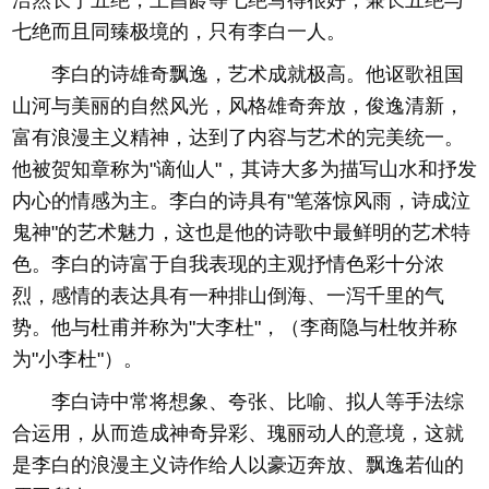
浩然长于五绝，王昌龄等七绝写得很好，兼长五绝与
七绝而且同臻极境的，只有李白一人。
李白的诗雄奇飘逸，艺术成就极高。他讴歌祖国
山河与美丽的自然风光，风格雄奇奔放，俊逸清新，
富有浪漫主义精神，达到了内容与艺术的完美统一。
他被贺知章称为"谪仙人"，其诗大多为描写山水和抒发
内心的情感为主。李白的诗具有"笔落惊风雨，诗成泣
鬼神"的艺术魅力，这也是他的诗歌中最鲜明的艺术特
色。李白的诗富于自我表现的主观抒情色彩十分浓
烈，感情的表达具有一种排山倒海、一泻千里的气
势。他与杜甫并称为"大李杜"，（李商隐与杜牧并称
为"小李杜"）。
李白诗中常将想象、夸张、比喻、拟人等手法综
合运用，从而造成神奇异彩、瑰丽动人的意境，这就
是李白的浪漫主义诗作给人以豪迈奔放、飘逸若仙的