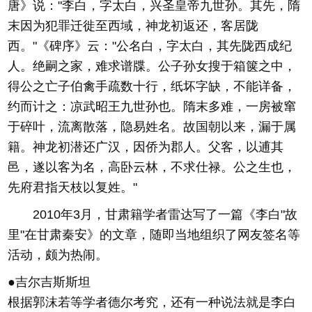
唐》说："李白，字太白，兴圣皇帝九世孙。其先，隋
末因为犯罪迁徙至西域，神龙初返还，客居陇
西。"《碑序》云："公名白，字太白，其先陇西成纪
人。绝嗣之家，难求谱牒。公子孙女搜于箱箧之中，
得公之亡子伯禽手疏数十行，纸坏字缺，不能详备，
约而计之：凉武昭王九世孙也。隋末多难，一房被窜
于碎叶，流离散落，隐易姓名。故国朝以来，漏于属
籍。神龙初潜还广汉，因侨为郡人。父客，以逋其
邑，遂以客为名，高卧云林，不求仕禄。公之生也，
先府君指天枝以复姓。"
2010年3月，甘肃籍学者雷达写了一篇《李白"故
里"在甘肃秦安》的文章，随即当地组织了网友签名等
活动，颇为热闹。
●吉尔吉斯斯坦
根据郭沫若等学者德尔考究，还有一种说法就是李白