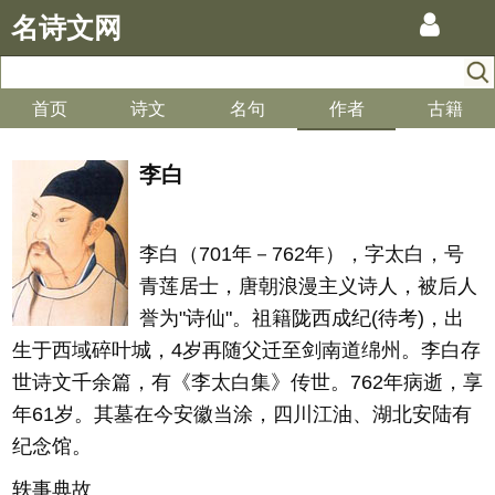
名诗文网
首页
诗文
名句
作者
古籍
李白
李白（701年－762年），字太白，号
青莲居士，唐朝浪漫主义诗人，被后人
誉为"诗仙"。祖籍陇西成纪(待考)，出
生于西域碎叶城，4岁再随父迁至剑南道绵州。李白存
世诗文千余篇，有《李太白集》传世。762年病逝，享
年61岁。其墓在今安徽当涂，四川江油、湖北安陆有
纪念馆。
轶事典故