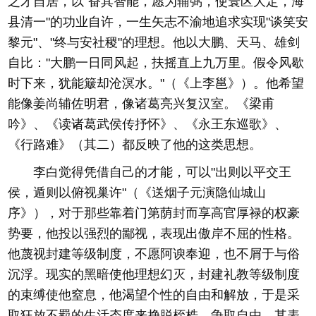
之才自居，以"奋其智能，愿为辅弼，使寰区大定，海
县清一"的功业自许，一生矢志不渝地追求实现"谈笑安
黎元"、"终与安社稷"的理想。他以大鹏、天马、雄剑
自比："大鹏一日同风起，扶摇直上九万里。假令风歇
时下来，犹能簸却沧溟水。"（《上李邕》）。他希望
能像姜尚辅佐明君，像诸葛亮兴复汉室。《梁甫
吟》、《读诸葛武侯传抒怀》、《永王东巡歌》、
《行路难》（其二）都反映了他的这类思想。
李白觉得凭借自己的才能，可以"出则以平交王
侯，遁则以俯视巢许"（《送烟子元演隐仙城山
序》），对于那些靠着门第荫封而享高官厚禄的权豪
势要，他投以强烈的鄙视，表现出傲岸不屈的性格。
他蔑视封建等级制度，不愿阿谀奉迎，也不屑于与俗
沉浮。现实的黑暗使他理想幻灭，封建礼教等级制度
的束缚使他窒息，他渴望个性的自由和解放，于是采
取狂放不羁的生活态度来挣脱桎梏、争取自由。其表