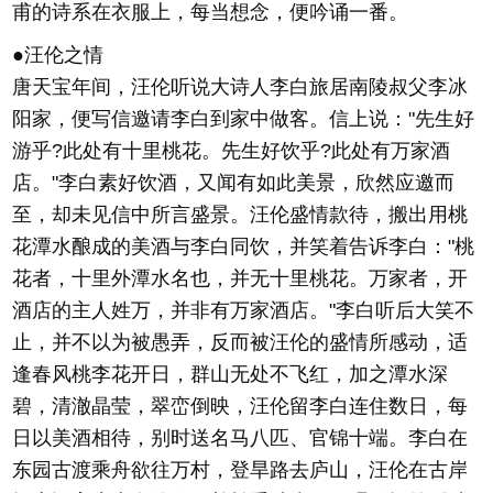
甫的诗系在衣服上，每当想念，便吟诵一番。
●汪伦之情
唐天宝年间，汪伦听说大诗人李白旅居南陵叔父李冰
阳家，便写信邀请李白到家中做客。信上说："先生好
游乎?此处有十里桃花。先生好饮乎?此处有万家酒
店。"李白素好饮酒，又闻有如此美景，欣然应邀而
至，却未见信中所言盛景。汪伦盛情款待，搬出用桃
花潭水酿成的美酒与李白同饮，并笑着告诉李白："桃
花者，十里外潭水名也，并无十里桃花。万家者，开
酒店的主人姓万，并非有万家酒店。"李白听后大笑不
止，并不以为被愚弄，反而被汪伦的盛情所感动，适
逢春风桃李花开日，群山无处不飞红，加之潭水深
碧，清澈晶莹，翠峦倒映，汪伦留李白连住数日，每
日以美酒相待，别时送名马八匹、官锦十端。李白在
东园古渡乘舟欲往万村，登旱路去庐山，汪伦在古岸