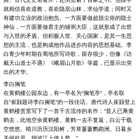
典、古代文史名著外，还浏览诸子百家之书。他很早
就相信喜欢道教，喜欢隐居山林，求仙学道；同时又
有建功立业的政治抱负。一方面要做超脱尘俗的隐士
神仙，一方面要做君主的辅弼大臣，这就形成了出世
与入世的矛盾。但积极入世、关心国家，是其一生思
想的主流，也是构成他作品进步内容的思想基础。李
白青少年时期在蜀地所写诗歌，留存很少，但像《访
戴天山道士不遇》《峨眉山月歌》等篇，已显示出突
出的才华。
李白搁笔
在黄鹤楼公园东边，有一亭名为"搁笔亭"，亭名取
自"崔颢题诗李白搁笔"的一段佳话。唐代诗人崔颢登上
黄鹤楼赏景写下了一首千古流传的名作："昔人已乘黄
鹤去，此地空余黄鹤楼。黄鹤一去不复返，白云千载
空悠悠。晴川历历汉阳树，芳草萋萋鹦鹉洲。日暮乡
关何处是，烟波江上使人愁。"