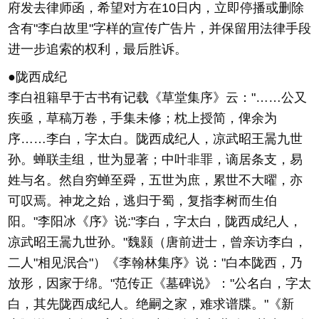
府发去律师函，希望对方在10日内，立即停播或删除
含有"李白故里"字样的宣传广告片，并保留用法律手段
进一步追索的权利，最后胜诉。
●陇西成纪
李白祖籍早于古书有记载《草堂集序》云："……公又
疾亟，草稿万卷，手集未修；枕上授简，俾余为
序……李白，字太白。陇西成纪人，凉武昭王暠九世
孙。蝉联圭组，世为显著；中叶非罪，谪居条支，易
姓与名。然自穷蝉至舜，五世为庶，累世不大曜，亦
可叹焉。神龙之始，逃归于蜀，复指李树而生伯
阳。"李阳冰《序》说:"李白，字太白，陇西成纪人，
凉武昭王暠九世孙。"魏颢（唐前进士，曾亲访李白，
二人"相见泯合"）《李翰林集序》说："白本陇西，乃
放形，因家于绵。"范传正《墓碑说》："公名白，字太
白，其先陇西成纪人。绝嗣之家，难求谱牒。"《新