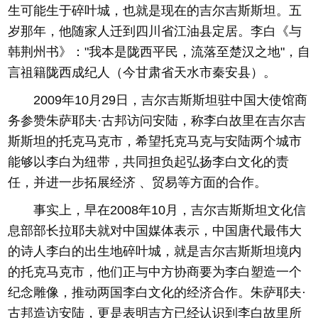
生可能生于碎叶城，也就是现在的吉尔吉斯斯坦。五
岁那年，他随家人迁到四川省江油县定居。李白《与
韩荆州书》："我本是陇西平民，流落至楚汉之地"，自
言祖籍陇西成纪人（今甘肃省天水市秦安县）。
2009年10月29日，吉尔吉斯斯坦驻中国大使馆商
务参赞朱萨耶夫·古邦访问安陆，称李白故里在吉尔吉
斯斯坦的托克马克市，希望托克马克与安陆两个城市
能够以李白为纽带，共同担负起弘扬李白文化的责
任，并进一步拓展经济 、贸易等方面的合作。
事实上，早在2008年10月，吉尔吉斯斯坦文化信
息部部长拉耶夫就对中国媒体表示，中国唐代最伟大
的诗人李白的出生地碎叶城，就是吉尔吉斯斯坦境内
的托克马克市，他们正与中方协商要为李白塑造一个
纪念雕像，推动两国李白文化的经济合作。朱萨耶夫·
古邦造访安陆，更是表明吉方已经认识到李白故里所