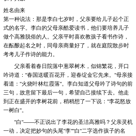
姓名由来
第一种说法：那是李白七岁时，父亲要给儿子起个正
式的名字。李白的父母亲酷爱读书，他们要培养儿子
做个高雅脱俗的人。父亲平时喜欢教孩子看书作诗，
在酝酿起名之时，同母亲商量好了，就在庭院散步时
考考儿子作诗的能力。
父亲看着春日院落中葱翠树木，似锦繁花，开口
吟诗道："春国送暖百花开，迎春绽金它先来。"母亲接
着道："火烧叶林红霞落"。李白知道父母吟了诗句的前
三句，故意留下最后一句，希望自己接续下去。他走
到正在盛开的李树花前，稍稍想了一下说："李花怒放
一树白"。
"白"——不正说出了李花的圣洁高雅吗？父亲灵机
一动，决定把妙句的头尾"李""白"二字选作孩子的名