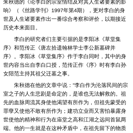
朱秋德的《论李白的宗室情结及对其人生诸要素的影
响》（《丝路学刊》1997年第4期），更对李白的身
世及人生诸要素作出一番综合考察和评价，以期接近
历史本来面目。
李白的研究者们主要引据的是李阳冰《草堂集
序》和范传正《唐左拾遗翰林学士李公新墓碑并
序》。李阳冰《草堂集序》作于李白同时，其中的身
世内容当出自李白口授，范传正作《序》时有李白孙
女陪范主持其祖父迁墓之事。
朱秋德在他的文章中说："李白作为沦落民间的宗
室之子的人生悲剧是命定的，是谁也无法解救的。祖
先的血脉周流其身使他渴望有所作为，但祖先蒙受的
罪孽又使他不敢有所作为；建功立业而又害怕暴露身
世使他的精神和行为在庙堂之高和江湖之远间首鼠两
端。他的一生就是在这种矛盾中，在祖先留下的物质