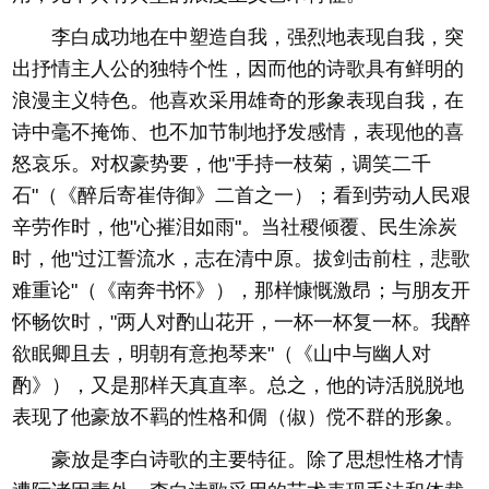
李白成功地在中塑造自我，强烈地表现自我，突
出抒情主人公的独特个性，因而他的诗歌具有鲜明的
浪漫主义特色。他喜欢采用雄奇的形象表现自我，在
诗中毫不掩饰、也不加节制地抒发感情，表现他的喜
怒哀乐。对权豪势要，他"手持一枝菊，调笑二千
石"（《醉后寄崔侍御》二首之一）；看到劳动人民艰
辛劳作时，他"心摧泪如雨"。当社稷倾覆、民生涂炭
时，他"过江誓流水，志在清中原。拔剑击前柱，悲歌
难重论"（《南奔书怀》），那样慷慨激昂；与朋友开
怀畅饮时，"两人对酌山花开，一杯一杯复一杯。我醉
欲眠卿且去，明朝有意抱琴来"（《山中与幽人对
酌》），又是那样天真直率。总之，他的诗活脱脱地
表现了他豪放不羁的性格和倜（俶）傥不群的形象。
豪放是李白诗歌的主要特征。除了思想性格才情