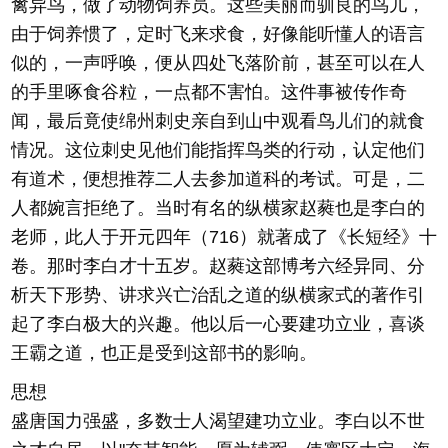
禽异鸟，做了动物饲养员。这些美丽而驯良的鸟儿，
由于饲养惯了，定时飞来求食，好像能听懂人的语言
似的，一声呼唤，便从四处飞落阶前，甚至可以在人
的手里啄食谷粒，一点都不害怕。这件事被传作奇
闻，最后竟使绵州刺史亲自到山中观看鸟儿们的就食
情况。这位刺史见他们能指挥鸟类的行动，认定他们
有道术，便想推荐二人去参加道科的考试。可是，二
人都婉言拒绝了。当时有名的纵横家赵蕤也是李白的
老师，此人于开元四年（716）就著成了《长短经》十
卷。那时李白才十五岁。赵蕤这部博考六经异同、分
析天下形势、讲求兴亡治乱之道的纵横家式的著作引
起了李白极大的兴趣。他以后一心要建功立业，喜谈
王霸之道，也正是受到这部书的影响。
思想
盛唐国力强盛，多数士人渴望建功立业。李白以不世