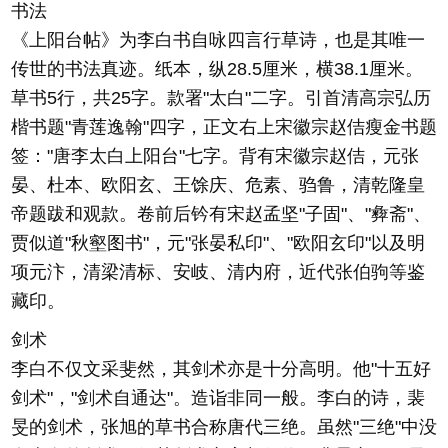
书法
《上阳台帖》为李白书自咏四言行草诗，也是其唯一
传世的书法真迹。纸本，纵28.5厘米，横38.1厘米。
草书5行，共25字。款署"太白"二字。引首清高宗弘历
楷书题"青莲逸翰"四字，正文右上宋徽宗赵佶瘦金书题
签："唐李太白上阳台"七字。背有宋徽宗赵佶，元张
晏、杜本、欧阳玄、王馀庆、危素、驺鲁，清乾隆皇
帝题跋和观款。卷前后钤有宋赵孟坚"子固"、"彜斋"、
贾似道"秋壑图书"，元"张晏私印"、"欧阳玄印"以及明
项元汴，清梁清标、安岐、清内府，近代张伯驹等鉴
藏印。
剑术
李白不仅文采斐然，其剑术亦是十分高明。他"十五好
剑术"，"剑术自通达"。造诣非同一般。李白的诗，裴
旻的剑术，张旭的草书合称唐代三绝。虽然"三绝"中没