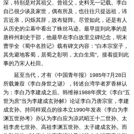
深，特别是对其祖父、曾祖父，史料无一记载。李白
自己很少谈及家世，偶有所及，也往往只提远祖，讳
言近亲，闪烁其辞，故布疑阵。尽管如此，还是有人
从历史的尘幕中看出了蛛丝马迹。最早提到此事的是
唐梓州刺史于邵，他最早在李白故里立碑纪念，明末
曹学全《蜀中名胜记》载有碑文内容："白本宗室子，
其先避地客蜀，居蜀之彰明，太白生焉"。接着提到此
事的乃宋人杜田。
延至当代，才有《中国青年报》1985年7月28日
所载兼葭《李白身世之谜》，转述台湾学者罗香林认
为：李白乃李建成之后。韩维禄1988年撰文《李白"五
世为庶"当为李建成玄孙解》论证李白乃唐宗室，李建
成玄孙。持同样观点的徐本立1990年发表《李白为李
渊五世孙考》亦认为李白应为凉武昭王十二世孙、太
祖李虎七世孙、高祖李渊五世孙、太子建成玄孙。而