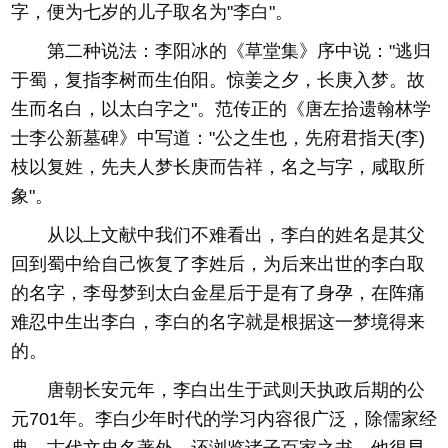
字，便为七岁的儿子取名为"李白"。
第二种说法：李阳冰的《草堂集》序中说："逃归
于蜀，复指李树而生伯阳。惊姜之夕，长庚入梦。故
生而名白，以太白字之"。范传正的《唐左拾遗翰林学
士李公新墓碑》中写道："公之生也，先府君指天(李)
枝以复姓，先夫人梦长庚而告祥，名之与字，咸取所
象"。
从以上文献中我们不难看出，李白的姓名是其父
回到蜀中给自己恢复了李姓后，为后来出世的李白取
的名字，李母梦到太白金星后于是有了身孕，在阵痛
难忍中生出李白，李白的名字就是根据这一梦境得来
的。
唐朝长安元年，李白出生于武则天执政后期的公
元701年。李白少年时代的学习内容很广泛，除儒家经