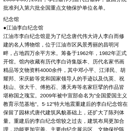
批准列入第六批全国重点文物保护单位名单。
纪念馆
●江油李白纪念馆
江油市李白纪念馆是为了纪念唐代伟大诗人李白而修
建的名人博物馆，位于江油市区风景秀丽的昌明河
畔，占地四万余平方米。筹备于1962年，1982年正式
开馆。馆内收藏有历代李白诗集版本、历代名家书画
精品等文物资料4000余件，其中邓小平、江泽民、胡
耀邦、宋庆龄等党和国家领导人的手迹以及仇英、祝
枝山、张大千、傅抱石、潘天寿等名家巨擘的作品皆
堪称国之瑰宝。2009年被中宣部命名为"全国爱国主义
教育示范基地"。5·12"特大地震重建后的李白纪念馆在
保留了园林式唐代建筑风貌基础上，还扩大了陈列体
量。重建后的李白纪念馆较之过去，建筑布局更加合
理，功能更加完善。主要由纪念展示区、文物保护陈