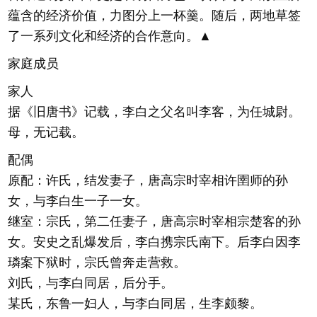
蕴含的经济价值，力图分上一杯羹。随后，两地草签
了一系列文化和经济的合作意向。▲
家庭成员
家人
据《旧唐书》记载，李白之父名叫李客，为任城尉。
母，无记载。
配偶
原配：许氏，结发妻子，唐高宗时宰相许圉师的孙
女，与李白生一子一女。
继室：宗氏，第二任妻子，唐高宗时宰相宗楚客的孙
女。安史之乱爆发后，李白携宗氏南下。后李白因李
璘案下狱时，宗氏曾奔走营救。
刘氏，与李白同居，后分手。
某氏，东鲁一妇人，与李白同居，生李颇黎。