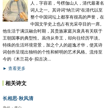
人，字容若，号楞伽山人，清代最著名
词人之一。其诗词"纳兰词"在清代以至
整个中国词坛上都享有很高的声誉，在
中国文学史上也占有光采夺目的一席。
他生活于满汉融合时期，其贵族家庭兴衰具有关联于
王朝国事的典型性。虽侍从帝王，却向往经历平淡。
特殊的生活环境背景，加之个人的超逸才华，使其诗
词创作呈现出独特的个性和鲜明的艺术风格。流传至
今的《木兰花令·拟古决...
► 查看更多
相关诗文
长相思·秋风清
唐代
：
李白