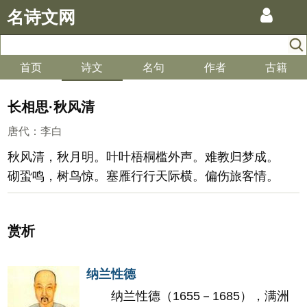
名诗文网
首页
诗文
名句
作者
古籍
长相思·秋风清
唐代
：
李白
秋风清，秋月明。叶叶梧桐槛外声。难教归梦成。
砌蛩鸣，树鸟惊。塞雁行行天际横。偏伤旅客情。
赏析
纳兰性德
纳兰性德（1655－1685），满洲